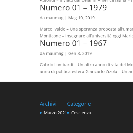
Ablondi – Inviato dal Ceial in America latina –
Numero 01 – 1979
da
maumag
|
Mag 10, 2019
Marco Ivaldo – Una speranza proposta all’umani
Monticone – Insegnare all’università oggi Mar
Numero 01 – 1967
da
maumag
|
Gen 8, 2019
Gabrio Lombardi – Un altro anno di vita del Mo
anno di politica estera Giancarlo Zizola – Un a
Archivi
Categorie
Marzo 2021
Coscienza