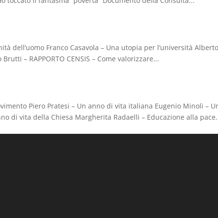
 Ho toccato il fantasma “povertà” Documento della Consulta...
tà dell’uomo Franco Casavola – Una utopia per l’università Albert
io Brutti – RAPPORTO CENSIS – Come valorizzare...
vimento Piero Pratesi – Un anno di vita italiana Eugenio Minoli – U
nno di vita della Chiesa Margherita Radaelli – Educazione alla pace.