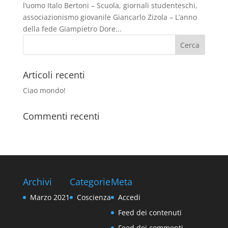
l’uomo Italo Bertoni – Scuola, giornali studenteschi,
associazionismo giovanile Giancarlo Zizola – L’anno
della fede Giampietro Dore...
Articoli recenti
Ciao mondo!
Commenti recenti
Archivi
Categorie
Meta
Marzo 2021
Coscienza
Accedi
Feed dei contenuti
Feed dei commenti