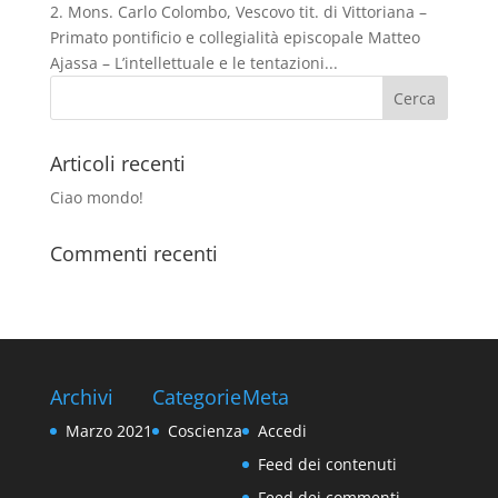
2. Mons. Carlo Colombo, Vescovo tit. di Vittoriana –
Primato pontificio e collegialità episcopale Matteo
Ajassa – L’intellettuale e le tentazioni...
Articoli recenti
Ciao mondo!
Commenti recenti
Archivi
Categorie
Meta
Marzo 2021
Coscienza
Accedi
Feed dei contenuti
Feed dei commenti